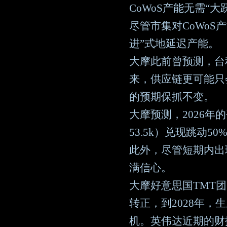
CoWoS产能无需“
尽管市集对CoWo
进”式地延迟产能。
大摩此前曾预测，台积
来，供应链更可能只会确
的预期保抓不变。
大摩预测，2026年的
53.5k）兑现跳动
此外，尽管短期内出
满信心。
大摩好意思国TMT团
转正，到2028年，
机。英伟达近期的财