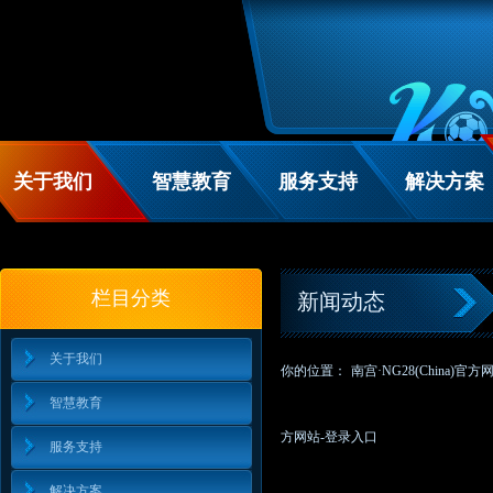
关于我们
智慧教育
服务支持
解决方案
栏目分类
新闻动态
关于我们
你的位置：
南宫·NG28(China)官
智慧教育
方网站-登录入口
服务支持
解决方案