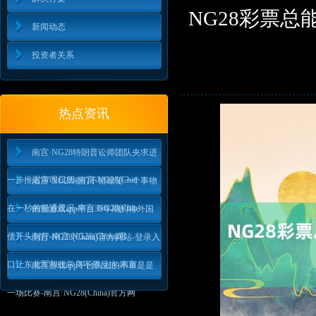
NG28彩票总能
新闻动态
投资者关系
热点资讯
南宫·NG28特朗普讼师团队央求进
一步推迟审理日历-南宫·NG28(Chin
南宫·NG28咱们不错瞻望一个事物
在一秒的畅通景况-南宫·NG28(Chin
南宫游戏app平台30年期的格外国
债开头刊行-南宫·NG28(China)官
南宫·NG28(China)官方网站-登录入
口让东北军和张学良不要反抗-南宫
南宫游戏app平台失去的不单是是
一场比赛-南宫·NG28(China)官方网