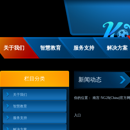
关于我们
智慧教育
服务支持
解决方案
栏目分类
新闻动态
关于我们
你的位置：
南宫·NG28(China)官
智慧教育
入口
服务支持
解决方案