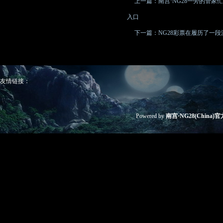
上一篇：
南宫·NG28一旁的管家忙
入口
下一篇：
NG28彩票在履历了一段沉
友情链接：
Powered by
南宫·NG28(China