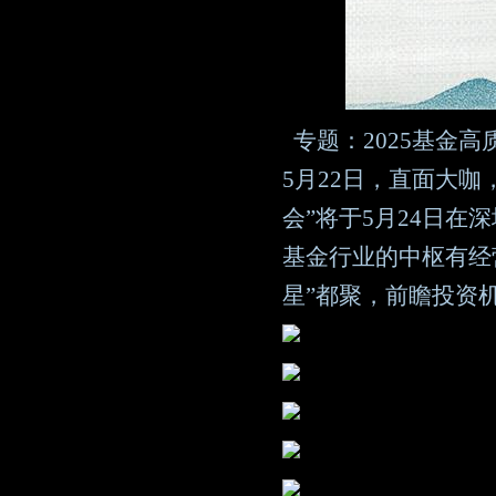
专题：2025基金高
5月22日，直面大咖
会”将于5月24日
基金行业的中枢有经
星”都聚，前瞻投资