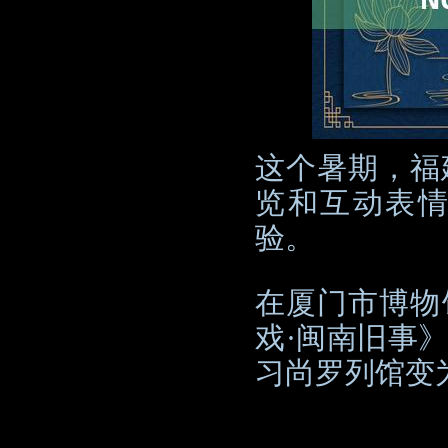
这个暑期，福
览和互动表
验。
在厦门市博物
戏·闽南旧事
习尚罗列馆变