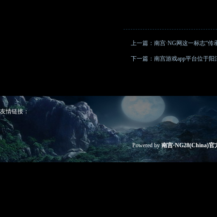
上一篇：
南宫·NG网这一标志“传承”
下一篇：
南宫游戏app平台位于阳江
友情链接：
Powered by
南宫·NG28(China