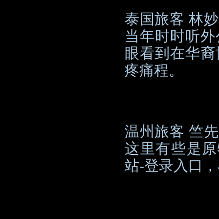
泰国旅客 林
当年时时听外
眼看到在华裔
疼痛程。
温州旅客 竺
这里有些是原物
站-登录入口