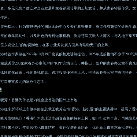
投资、多元化资产建立对企业发展和家眷钞票传承的迫切意旨，并从家眷钞票传承、文
键作用。
方展光指出，行为寰球进步的国际金融中心及资产看管重要，香港领有繁荣的金融生态
充裕的市集流动性，以及出色的专科做事机构。香港还深度融入大湾区，与内地市集互联
升值东说念主”的迫切脚色，在家办业务发展方面具有唯独无二的上风。
港特首李家超在2022年10月19日发表的施政讲解提倡，2025年底前推动不少于20
对完成诱导200家家眷办公室落户的“KPI”充满信心，并指出，落户的家眷办公室不
将抓续优化政策，强化免税优惠、跨境投资便利等上风，推动家眷办公室与香港科创、
主打造丰富多元的家办生态圈。
王晓芳：香港为什么是内地企业首选的国外上市地
香港往来所环球上市做事部副总裁王晓芳在“新香港、新机遇”的主题演讲中，进展了香
王晓芳防御先容了香港行为寰球进步融资市集的特有上风，如刊行架构丰富、再融资及
香港往来所这几年抓续优化市集结构、握住促进创新纠正、优化新上市肯求审批进程。举例
蚁集书记推出科企专线(TECH)做事，协助特专科技公司及生物科技公司更有成果地筹