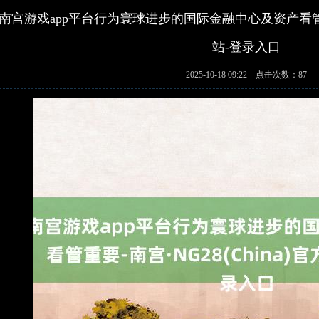
南宫游戏app平台行为寰球进步的国际金融中心及资产看管重要-
站-登录入口
2025-10-18 09:22 点击次数：87