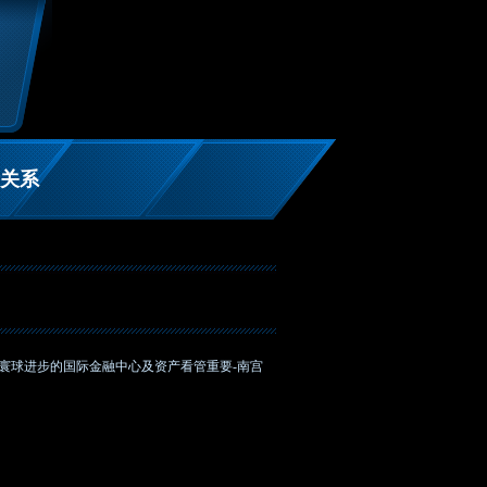
关系
行为寰球进步的国际金融中心及资产看管重要-南宫