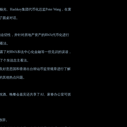
O杨光、Hashkey集团代币化总监Peter Wang，在寰
了圆桌对话。
的迫切性，并针对房地产资产的RWA代币化进行
看法。
露了对RWA和去中心化金融等一些见识的误读，
表了个东说念主看法。
以及好意思国和香港出台褂讪币监管规章进行了解
的其他热点问题。
祝酒。晚餐会嘉宾还共享了AI、家眷办公室可抓
致辞。