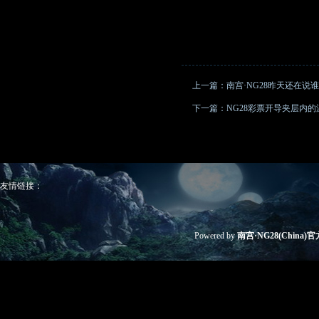
上一篇：
南宫·NG28昨天还在说谁
下一篇：
NG28彩票开导夹层内的温度
友情链接：
Powered by
南宫·NG28(China