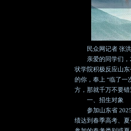
民众网记者 张洪硕
亲爱的同学们，20
状学院积极反应山东
的你，奉上 “临了
方，那就千万不要错
一、招生对象
参加山东省 202
绩达到春季高考、夏
参加的春考类别或夏