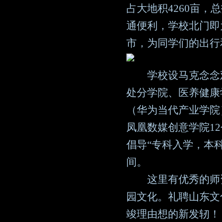
占大地积4260亩
通便利，学校北门即
市，为同学们的出行
学校设马克念念观
处分学院、医养健康
（华为当代产业学院
凤凰数媒创意学院1
倡导“专科入学，本
间。
这里有优秀的师资
园文化。礼聘山东文
竣理由想的新发轫！