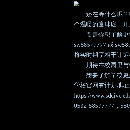
还在等什么呢？收
个温暖的寰球庭，开
要是你想了解更多
sw58577777 或
将实时期享相干计策
期待在校园里与你
想要了解学校更多
学校官网有计划地址
https://www.sdciv
0532-58577777，5