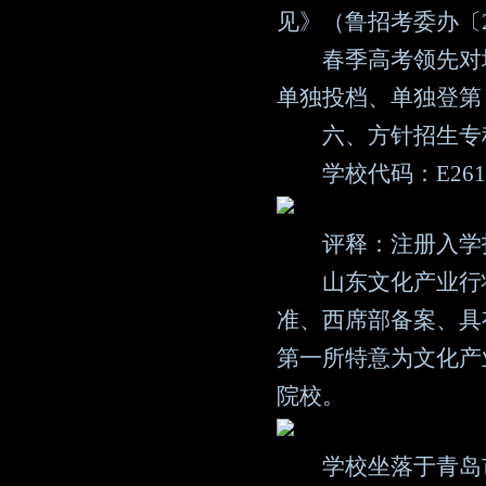
见》（鲁招考委办〔2
春季高考领先对填
单独投档、单独登第
六、方针招生专
学校代码：E261
评释：注册入学招
山东文化产业行状学
准、西席部备案、具
第一所特意为文化产
院校。
学校坐落于青岛市