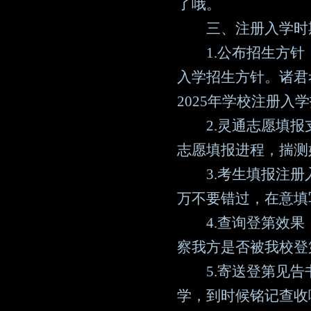
了哦。
三、注册入学时
1.公布招生方针：9
入学招生方针。诸君
2025年学校注册入
2.灵通志愿填报支持
志愿填报进程，揣测
3.考生填报注册入学
万不要错过，在意填
4.查询登第效果：9月26
察我方是否被我校登
5.寄送登第见告书
学，到时候铭记查收