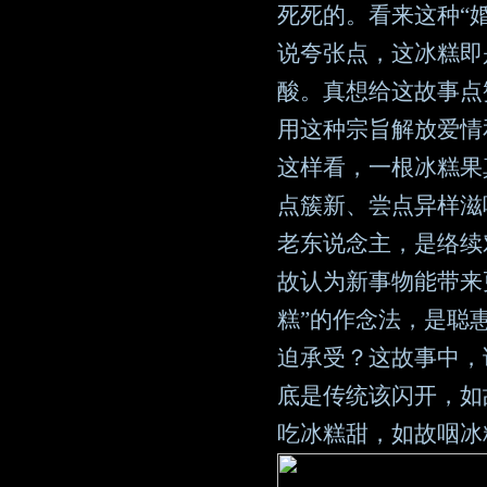
死死的。看来这种“
说夸张点，这冰糕即
酸。真想给这故事点
用这种宗旨解放爱情
这样看，一根冰糕果
点簇新、尝点异样滋
老东说念主，是络续
故认为新事物能带来
糕”的作念法，是聪
迫承受？这故事中，
底是传统该闪开，如
吃冰糕甜，如故咽冰