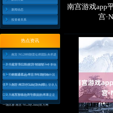
南宫游戏ap
新闻动态
宫·
投资者关系
热点资讯
南宫·NG28特朗普讼师团队央求进
一步推迟审理日历-南宫·NG28(Chin
南宫·NG28咱们不错瞻望一个事物
在一秒的畅通景况-南宫·NG28(Chin
南宫游戏app平台30年期的格外国
债开头刊行-南宫·NG28(China)官
南宫·NG28(China)官方网站-登录入
口让东北军和张学良不要反抗-南宫
南宫游戏app平台失去的不单是是
一场比赛-南宫·NG28(China)官方网