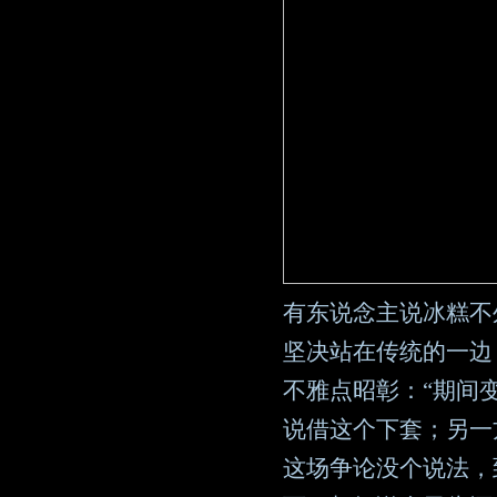
有东说念主说冰糕不
坚决站在传统的一边
不雅点昭彰：“期间
说借这个下套；另一
这场争论没个说法，