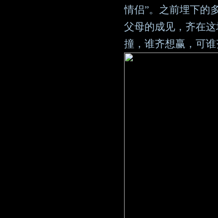
情侣”。之前埋下的
父母的成见，齐在这
撞，谁齐想赢，可谁