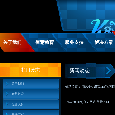
关于我们
智慧教育
服务支持
解决方案
栏目分类
新闻动态
关于我们
你的位置：
南宫·NG28(China)官
智慧教育
·NG28(China)官方网站-登录入口
服务支持
解决方案