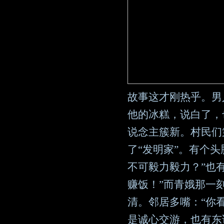
故事这才刚热乎。男
他的冰糕，说白了，
说念主簇新。村民们
了“发明家”。有个
不可毅力毅力？”也
赚饭！”而青娥那一
清。邻居多嘴：“你
是诚心交游，也有东