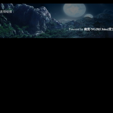
友情链接：
Powered by
南宫·NG28(China