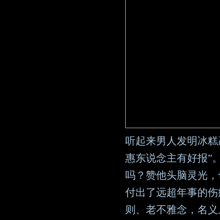
听起来男人发明冰糕
惠东说念主有好报”
吗？赞他头脑灵光，
付出了远超年事的伤
则、老不雅念，名义