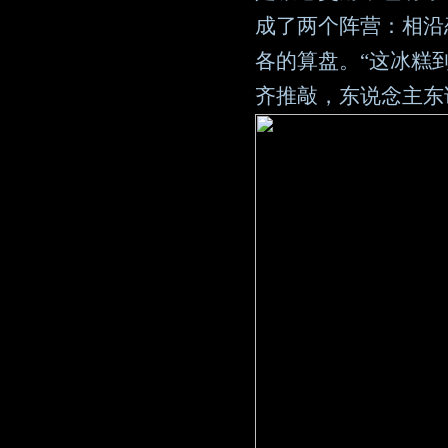
成了两个阵营：相沿
各的算盘。“这冰糕
齐推敲，东说念主东