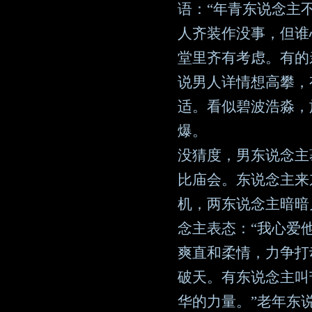
语：“年青东说念主
人齐装作没事，但谁
堂里齐有考虑。有的
说男人详情想高攀，
适。看似碧波浩淼，
爆。
没猜度，男东说念主
比庙会。东说念主来
机，两东说念主暗暗
念主表态：“我心爱
爽直和柔情，力争打
破天。有东说念主叫
华的力量。”老年东