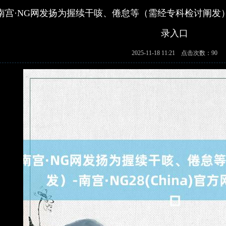
南宫·NG网发扬为握续干咳、倦怠等（需经专科检讨阐发）-南宫
录入口
2025-11-18 11:21 点击次数：90