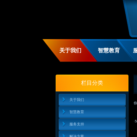
关于我们
智慧教育
栏目分类
关于我们
智慧教育
·
服务支持
解决方案