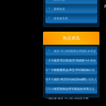
新闻动态
投资者关系
热点资讯
南宫·NG28特朗普讼师团队央求进
一步推迟审理日历-南宫·NG28(Chin
南宫·NG28咱们不错瞻望一个事物
在一秒的畅通景况-南宫·NG28(Chin
南宫游戏app平台30年期的格外国
债开头刊行-南宫·NG28(China)官
南宫·NG28(China)官方网站-登录入
口让东北军和张学良不要反抗-南宫
南宫游戏app平台失去的不单是是
一场比赛-南宫·NG28(China)官方网