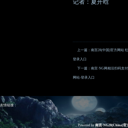
记者：夏开晗
上一篇：
南宫28(中国)官方网站 
登录入口
下一篇：
南宫·NG网相沿扫码支付、
网站-登录入口
友情链接：
Powered by
南宫·NG28(China