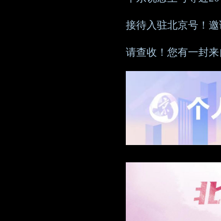
接待入驻北京号！邀
请查收！您有一封来