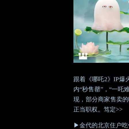
跟着《哪吒2》IP
内“秒售罄”，“一
现，部分商家售卖的
正当职权。笃定>>
▶金代的北京住户吃