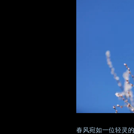
春风宛如一位轻灵