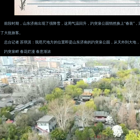
前段时期，山东济南出现了强降雪，这周气温回升，趵突泉公园悄然换上“春装”，潺
引了大批旅客。
总台记者 苏琪淇：我咫尺地方的位置即是山东济南的趵突泉公园，从天外到大地，
趵突泉畔 春花烂漫 春意渐浓