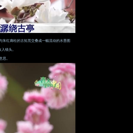
与朱红廊柱的古拓荒交叠成一幅流动的水墨图
收入镜头。
意思。