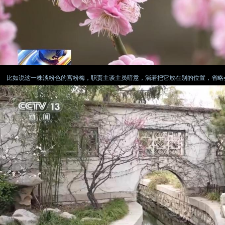
比如说这一株淡粉色的宫粉梅，职责主谈主员暗意，淌若把它放在别的位置，省略