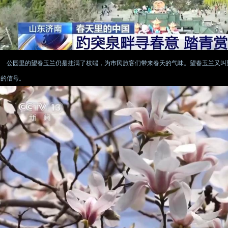
公园里的望春玉兰仍是挂满了枝端，为市民旅客们带来春天的气味。望春玉兰又叫
动的信号。