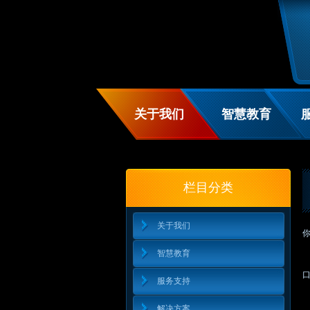
关于我们
智慧教育
栏目分类
关于我们
智慧教育
服务支持
解决方案