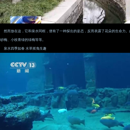
然而放在这，它和泉水同框，便有了一种探出的姿态，反而表露了花朵的生命力。
朱砂梅、小枝青绿的绿梅等等。
泉水四季如春 水草摇曳生趣