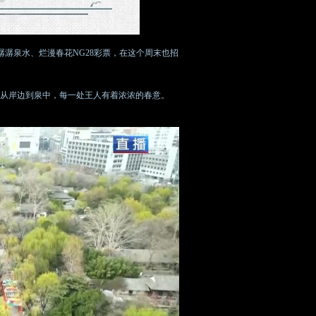
潺泉水、烂漫春花NG28彩票，在这个周末也招
从岸边到泉中，每一处王人有着浓浓的春意。