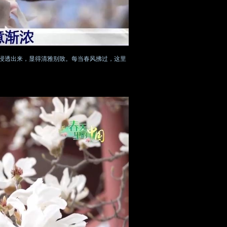
浸透出来，显得清雅别致。每当春风拂过，这里