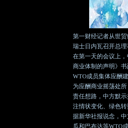
第一财经记者从世贸组
瑞士日内瓦召开总理事
在第一天的会议上，
商业体制的声明》书
WTO成员集体应酬
为应酬商业摇荡处所
责任想路，中方默示
注情状变化、绿色转
据新华社报说念，中
瓜和巴布达等WTO