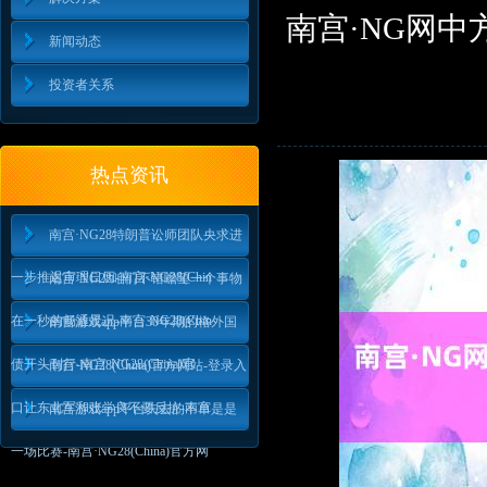
南宫·NG网中方
新闻动态
投资者关系
热点资讯
南宫·NG28特朗普讼师团队央求进
一步推迟审理日历-南宫·NG28(Chin
南宫·NG28咱们不错瞻望一个事物
在一秒的畅通景况-南宫·NG28(Chin
南宫游戏app平台30年期的格外国
债开头刊行-南宫·NG28(China)官
南宫·NG28(China)官方网站-登录入
口让东北军和张学良不要反抗-南宫
南宫游戏app平台失去的不单是是
一场比赛-南宫·NG28(China)官方网