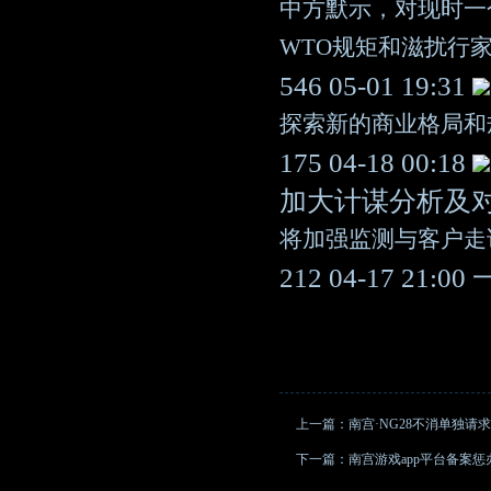
中方默示，对现时一
WTO规矩和滋扰行
546 05-01 19:31
探索新的商业格局和
175 04-18 00:18
加大计谋分析及
将加强监测与客户走
212 04-17 21
上一篇：
南宫·NG28不消单独请求矿
下一篇：
南宫游戏app平台备案惩办