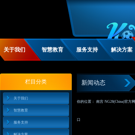
关于我们
智慧教育
服务支持
解决方案
栏目分类
新闻动态
关于我们
你的位置：
南宫·NG28(China)官
智慧教育
口
服务支持
解决方案