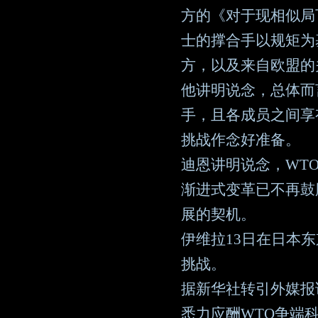
方的《对于现相似局
士的撑合手以规矩为
方，以及来自欧盟的
他讲明说念，总体而
手，且各成员之间享
挑战作念好准备。
迪恩讲明说念，WT
渐进式变革已不再鼓
展的契机。
伊维拉13日在日本
挑战。
据新华社转引外媒报
悉力应酬WTO争端