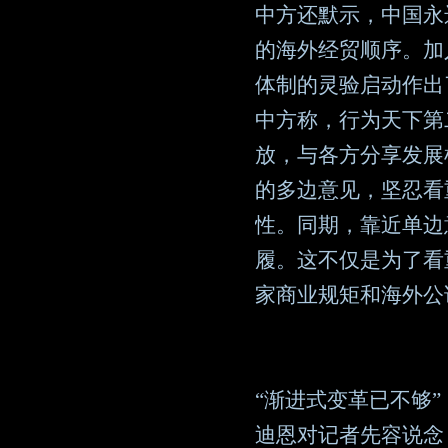
中方还默示，中国永
的海外经贸顺序。加
体制的灵验启动作出
中方称，行为天下第
放，与各方分享发展
的多边意见，坚忍看
性。同期，靠近单边
履。这不仅是为了看
家商业规矩和海外公
“渐进式变革已不够”
迪恩对记者先容说念