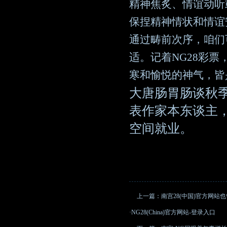
精神焦炙、情谊动听
保捏精神情状和情谊
通过畴前次序，咱们
适。记着NG28彩
寒和愉悦的神气，皆
大唐肠胃肠谈秋
表作家本东谈主
空间就业。
上一篇：
南宫28(中国)官方网
·NG28(China)官方网站-登录入口