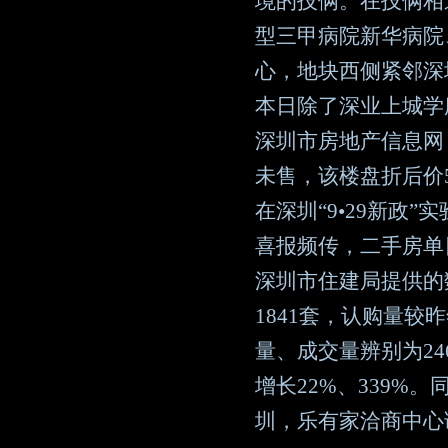
境的技俩。在技俩相
型三甲病院新华病院、
心，地块西侧紧邻深
本日除了深业上城学
深圳市房地产信息网
未售，该楼盘折后价5
在深圳“9•29新政
喜报频传，二手房单
深圳市住建局提供的
1841套，认购量较
量、成交量辨别为24
增长22%、339
圳，乐有家洽商中心