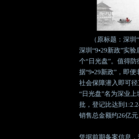
（原标题：深圳“
深圳“9•29新政”
个“日光盘”。值得
据“9•29新政”，
社会保障潜入即可径
“日光盘”名为深业上
批，登记比达到1:2
销售总金额约26亿元
凭据前期备案信息，深