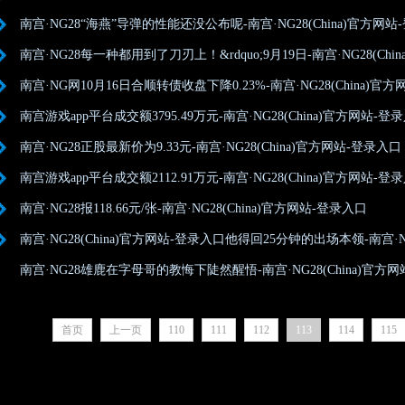
南宫·NG28“海燕”导弹的性能还没公布呢-南宫·NG28(China)官方网站
南宫·NG28每一种都用到了刀刃上！&rdquo;9月19日-南宫·NG28(Ch
南宫·NG网10月16日合顺转债收盘下降0.23%-南宫·NG28(China)官
南宫游戏app平台成交额3795.49万元-南宫·NG28(China)官方网站-登
南宫·NG28正股最新价为9.33元-南宫·NG28(China)官方网站-登录入口
南宫游戏app平台成交额2112.91万元-南宫·NG28(China)官方网站-登
南宫·NG28报118.66元/张-南宫·NG28(China)官方网站-登录入口
南宫·NG28(China)官方网站-登录入口他得回25分钟的出场本领-南宫·NG
南宫·NG28雄鹿在字母哥的教悔下陡然醒悟-南宫·NG28(China)官方
首页
上一页
110
111
112
113
114
115