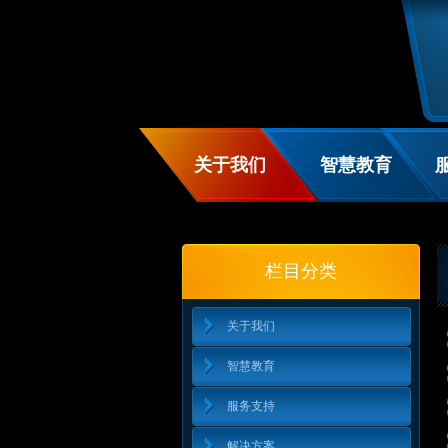
关于我们
智慧教育
栏目分类
关于我们
智慧教育
服务支持
解决方案