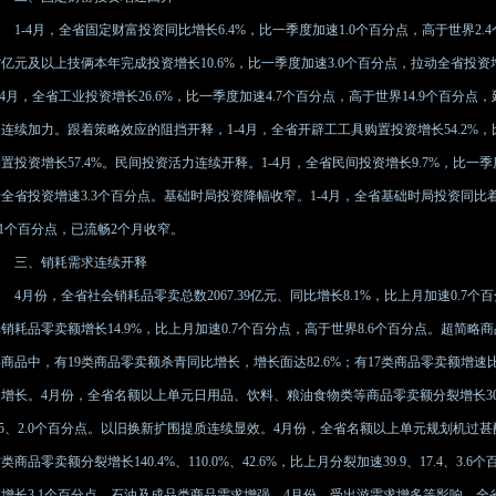
1-4月，全省固定财富投资同比增长6.4%，比一季度加速1.0个百分点，高于世界2
亿元及以上技俩本年完成投资增长10.6%，比一季度加速3.0个百分点，拉动全省投资
-4月，全省工业投资增长26.6%，比一季度加速4.7个百分点，高于世界14.9个百
连续加力。跟着策略效应的阻挡开释，1-4月，全省开辟工工具购置投资增长54.2%，
置投资增长57.4%。民间投资活力连续开释。1-4月，全省民间投资增长9.7%，比一季
全省投资增速3.3个百分点。基础时局投资降幅收窄。1-4月，全省基础时局投资同比着落
.1个百分点，已流畅2个月收窄。
三、销耗需求连续开释
4月份，全省社会销耗品零卖总数2067.39亿元、同比增长8.1%，比上月加速0.7
销耗品零卖额增长14.9%，比上月加速0.7个百分点，高于世界8.6个百分点。超简略
商品中，有19类商品零卖额杀青同比增长，增长面达82.6%；有17类商品零卖额增速
增长。4月份，全省名额以上单元日用品、饮料、粮油食物类等商品零卖额分裂增长30.0%、
9.5、2.0个百分点。以旧换新扩围提质连续显效。4月份，全省名额以上单元规划机
类商品零卖额分裂增长140.4%、110.0%、42.6%，比上月分裂加速39.9、17.4
额增长3.1个百分点。石油及成品类商品需求增强。4月份，受出游需求增多等影响，