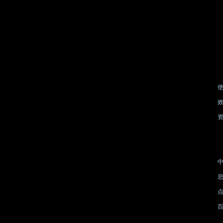
息
点
百