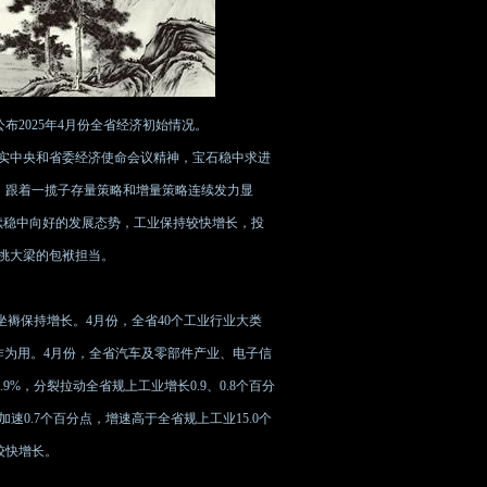
局公布2025年4月份全省经济初始情况。
实中央和省委经济使命会议精神，宝石稳中求进
”，跟着一揽子存量策略和增量策略连续发力显
续稳中向好的发展态势，工业保持较快增长，投
挑大梁的包袱担当。
业坐褥保持增长。4月份，全省40个工业行业大类
带作为用。4月份，全省汽车及零部件产业、电子信
.9%，分裂拉动全省规上工业增长0.9、0.8个百分
速0.7个百分点，增速高于全省规上工业15.0个
较快增长。