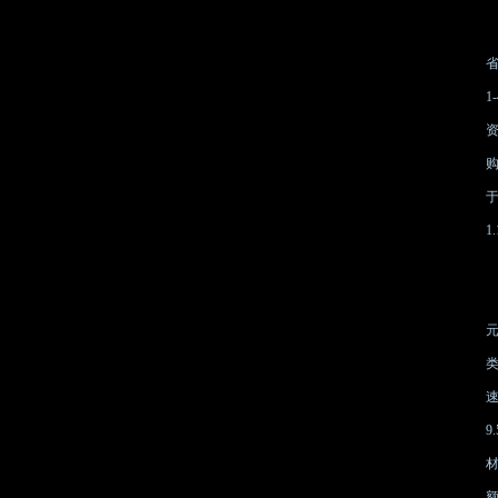
省
1
资
购
于
1
元
类
速
材