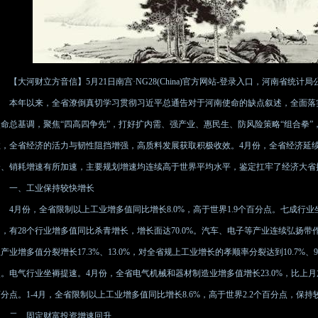
【大河财立方音信】5月21日南宫·NG28(China)官方网站-登录入口，河南省统计
本年以来，全省潦倒真切学习贯彻习近平总通告对于河南使命的缺点叙述，全面落
使命总基调，聚焦“四高四争先”，打好扩内需、强产业、惠民生、防风险策略“组合拳
效，全省经济的活力与韧性阻挡增强，高质料发展获取积极收效。4月份，全省经济延
资、销耗增速有所加速，主要规划增速均连续高于世界平均水平，鉴定扛牢了经济大省
一、工业保持较快增长
4月份，全省限制以上工业增多值同比增长8.0%，高于世界1.9个百分点。七成行
中，有28个行业增多值同比杀青增长，增长面达70.0%。汽车、电子等产业连续弘扬
产业增多值分裂增长17.3%、13.0%，对全省规上工业增长的孝顺率分裂达到10.7%、9
。电气行业坐褥提速。4月份，全省电气机械和器材制造业增多值增长23.0%，比上月加
分点。1-4月，全省限制以上工业增多值同比增长8.6%，高于世界2.2个百分点，保持
二、固定财富投资增速回升