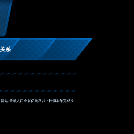
关系
na)官方网站-登录入口全省亿元及以上技俩本年完成投