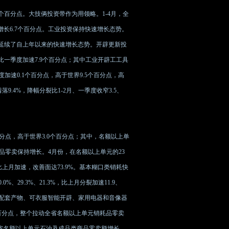
.4个百分点。大技俩投资带作为用领略。1-4月，全
增长6.7个百分点。工业投资保持快速增长态势。
分点，延续了自上年以来的快速增长态势。开辟更新投
比一季度加速7.9个百分点；其中工业开辟工工具
度加速0.1个百分点，高于世界9.5个百分点，高
9.4%，降幅分裂比1-2月、一季度收窄3.5、
个百分点，高于世界3.0个百分点；其中，名额以上单
商品零卖保持增长。4月份，在名额以上单元的23
比上月加速，改善面达73.9%。基本糊口类销耗快
29.3%、21.3%，比上月分裂加速11.9、
过甚配套产物、可衣服智能开辟、家用电器和音像器
、3.6个百分点，整个拉动全省名额以上单元销耗品零卖
全省名额以上单元石油及成品类商品零卖额增长