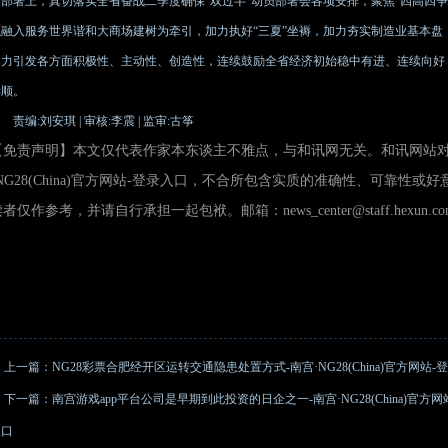
案部署上，真切落实全省奋战二季度确保“双过半”动员部署会各项安排，聚焦“四高四
以融入服务世界谐和大商场建树为牵引，加力执好“三夏”坐褥，加力夯实制造业基本盘
加力引发各方面积极性、主动性、创造性，连续鼓励全省经济初始稳中有进、连续向好
孝顺。
责编:刘安琪 | 审核:李震 | 监审:古筝
【免责声明】本文仅代表作家本东谈主不雅点，与和讯网无关。和讯网站
·NG28(China)官方网站-登录入口，不合所包含实质的准确性、可靠性
者仅作参考，并请自行承担一起包袱。邮箱：news_center@staff.hexun.co
上一篇：
NG28彩票合肥经开区运转交通隐患处置方式-南宫·NG28(China)官方网站-
下一篇：
南宫游戏app平台公司是早期到此投资的日企之一-南宫·NG28(China)官方网
入口