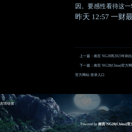
因。要感性看待这一
昨天 12:57 一
上一篇：
南宫·NG28而2023年则
下一篇：
南宫·NG28(China)
官方网站-登录入口
友情链接：
Powered by
南宫·NG28(China