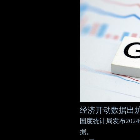
经济开动数据出
国度统计局发布202
据。