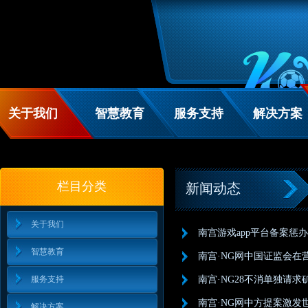
关于我们
智慧教育
服务支持
解决方案
栏目分类
新闻动态
关于我们
南宫游戏app平台备案惩办机
智慧教育
南宫·NG网中国证监会在营救
服务支持
南宫·NG28不消单独请求矿
南宫·NG网中方提案激发世俗
解决方案