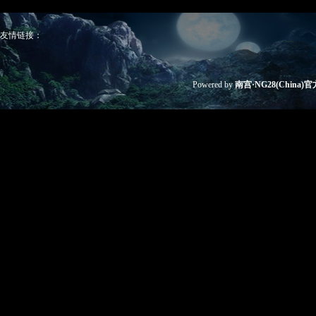
友情链接：
Powered by
南宫·NG28(China